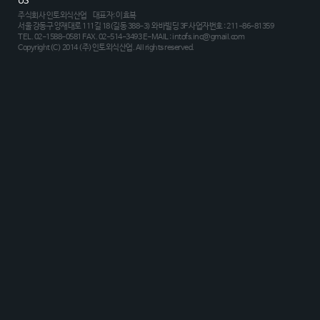
US
주식회사 인토외식산업 대표자: 이효복
서울 강동구 양재대로 111길 18(길동 388-3) 와바빌딩 3F 사업자번호 : 211-86-81359
TEL. 02-1588-0581 FAX. 02-514-3493 E-MAIL : intofs.inc@gmail.com
Copyright(C) 2014 (주)인토외식산업. All rights reserved.