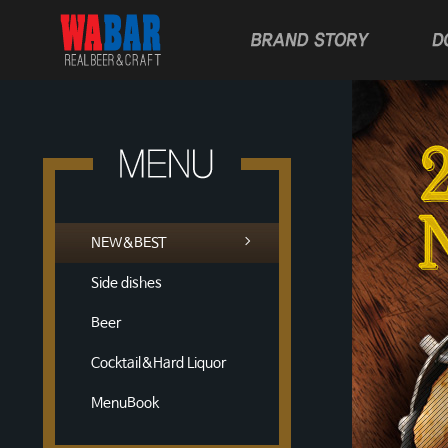
NEW&BEST
Side dishes
Beer
Cocktail&Hard Liquor
MenuBook