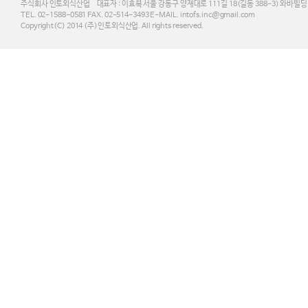
주식회사 인토외식산업 대표자 : 이효복 서울 강동구 양재대로 111길 18(길동 388-3) 와바빌딩 3F
TEL. 02-1588-0581 FAX. 02-514-3493 E-MAIL. intofs.inc@gmail.com
Copyright(C) 2014 (주)인토외식산업. All rights reserved.