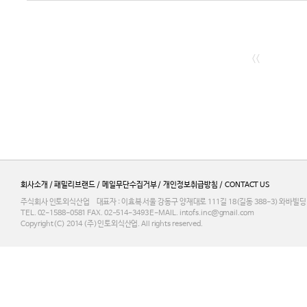
<<
회사소개
/
패밀리브랜드
/
메일무단수집거부
개인정보취급방침
CONTACT US
/
/
주식회사 인토외식산업 대표자 : 이효복 서울 강동구 양재대로 111길 18(길동 388-3) 와바빌딩 3F
TEL. 02-1588-0581 FAX. 02-514-3493 E-MAIL. intofs.inc@gmail.com
Copyright(C) 2014 (주)인토외식산업. All rights reserved.